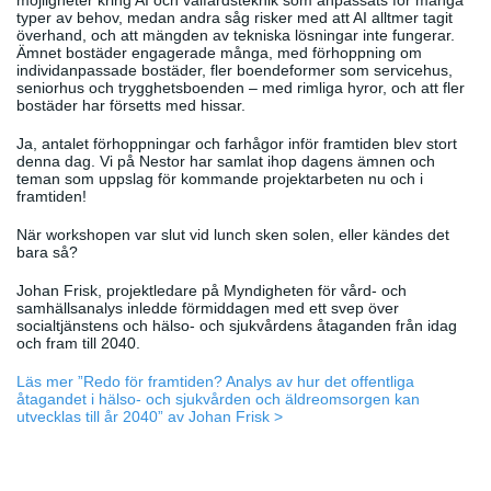
möjligheter kring AI och välfärdsteknik som anpassats för många
typer av behov, medan andra såg risker med att AI alltmer tagit
överhand, och att mängden av tekniska lösningar inte fungerar.
Ämnet bostäder engagerade många, med förhoppning om
individanpassade bostäder, fler boendeformer som servicehus,
seniorhus och trygghetsboenden – med rimliga hyror, och att fler
bostäder har försetts med hissar.
Ja, antalet förhoppningar och farhågor inför framtiden blev stort
denna dag. Vi på Nestor har samlat ihop dagens ämnen och
teman som uppslag för kommande projektarbeten nu och i
framtiden!
När workshopen var slut vid lunch sken solen, eller kändes det
bara så?
Johan Frisk, projektledare på Myndigheten för vård- och
samhällsanalys inledde förmiddagen med ett svep över
socialtjänstens och hälso- och sjukvårdens åtaganden från idag
och fram till 2040.
Läs mer ”Redo för framtiden? Analys av hur det offentliga
åtagandet i hälso- och sjukvården och äldreomsorgen kan
utvecklas till år 2040” av Johan Frisk >