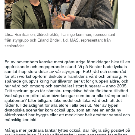
Elisa Reinikainen, äldredirektör, Haninge kommun, representant
från styrgrupp och Erland Bridell, f.d. MAS, representant från
seniorrådet.
En av novembers kanske mest gråmurriga förmiddagar blev till en
uppfriskande och engagerande stund. Vi på Nestor hade lyckats
samlat ihop stora delar av vår styrgrupp, FoU-råd och seniorråd
för att i workshop-form diskutera framtidens vård och omsorg. Vi
spånade gruppvis kring hur tillvaron ser ut för gruppen äldre, och
hur vård och omsorg och samhället i stort fungerar – anno 2035.
Fritt spelrum gavs för sämsta- respektive bästa tänkbara tillstånd.
Vad sägs om pillret utan biverkningar som botar alla krämpor och
sjukdomar? Eller billigare läkemedel och läkarvård och att det
råder full delaktighet för alla äldre i alla beslut. Mer av typen
dystopiska scenarier kom också upp, som att inte en enda ny
äldrebostad har byggts eller att mediciner helt ersätter samtal och
mänsklig kontakt.
Många mer jordnära tankar lyftes också, där några såg positivt på