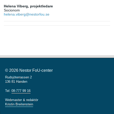
Helena Viberg, projektledare
Socionom
helena.viberg@nestorfou.se
© 2026 Nestor FoU-center
Rudsjöterrassen 2
136 81 Handen
Tel:
08-777 99 16
Webmaster & redaktör
Kristin Breitenstein