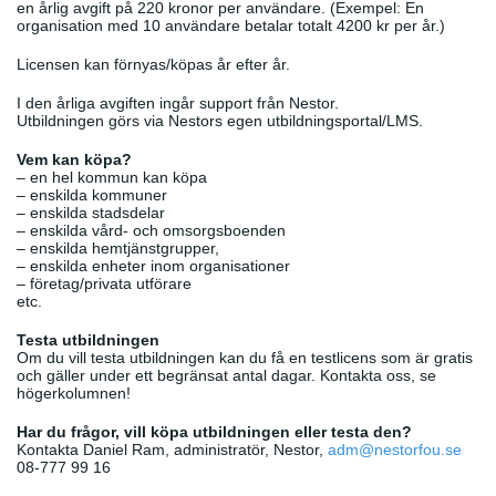
en årlig avgift på 220 kronor per användare. (Exempel: En
organisation med 10 användare betalar totalt 4200 kr per år.)
Licensen kan förnyas/köpas år efter år.
I den årliga avgiften ingår support från Nestor.
Utbildningen görs via Nestors egen utbildningsportal/LMS.
Vem kan köpa?
– en hel kommun kan köpa
– enskilda kommuner
– enskilda stadsdelar
– enskilda vård- och omsorgsboenden
– enskilda hemtjänstgrupper,
– enskilda enheter inom organisationer
– företag/privata utförare
etc.
Testa utbildningen
Om du vill testa utbildningen kan du få en testlicens som är gratis
och gäller under ett begränsat antal dagar. Kontakta oss, se
högerkolumnen!
Har du frågor, vill köpa utbildningen eller testa den?
Kontakta Daniel Ram, administratör, Nestor,
adm@nestorfou.se
08-777 99 16