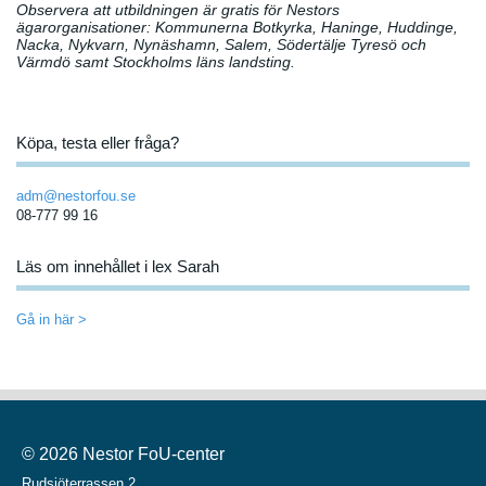
Observera att utbildningen är gratis för Nestors
ägarorganisationer: Kommunerna Botkyrka, Haninge, Huddinge,
Nacka, Nykvarn, Nynäshamn, Salem, Södertälje Tyresö och
Värmdö samt Stockholms läns landsting.
Köpa, testa eller fråga?
adm@nestorfou.se
08-777 99 16
Läs om innehållet i lex Sarah
Gå in här >
© 2026 Nestor FoU-center
Rudsjöterrassen 2