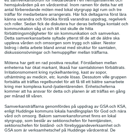
ett samverkansforum för medarbetare i en hemtjänstenhet och
hemsjukvården på en vårdcentral. Inom ramen för detta har ett
antal förberedande möten med lokal styrgrupp ägt rum och tre
träffar för medarbetare arrangerats. Här fick deltagarna först lära
känna varandra och försöka förstå varandras uppdrag, regelverk
och roller. Sedan fick de diskutera hur deras befintliga kontakt och
kommunikation såg ut och till sist skulle de hitta
förbättringsmöjligheter för sin kommunikation och samverkan.
Detta samverkansarbete syftade ytterst till de att de äldre ska
uppleva vården och omsorgen som trygg och säker. Nestor
bidrog i detta arbete bland annat med struktur för samtalen,
diskussionsövningar och hemuppgifter mellan träffarna.
Mötena har gett en rad positiva resultat. Förståelsen mellan
enheterna har ökat markant, likaså har samtalstonen förbättrats.
Irritationsmoment kring nyckelhantering, kast av sopor,
uthämtning av medicin, etc. kunde lösas. Dessutom ville gruppen
fortsätta att träffas regelbundet för att få till ett bättre samarbete
kring mer komplexa kund-/patientärenden. Enhetscheferna
kommer att ha ansvar för detta och planen är att träffas en gång
per månad till våren.
Samverkansträffarna genomfördes på uppdrag av GSA och KSA,
enligt Huddinge kommuns lokala handlingsplan för God och nära
vård och omsorg. Bakom samverkansforumet finns en lokal
styrgrupp, som består av sektionschefen för hemtjänsten,
sektionschefen för bistånd- och förebyggandeverksamhet och
GSA som är verksamhetschef på Huddinge vårdcentral. De