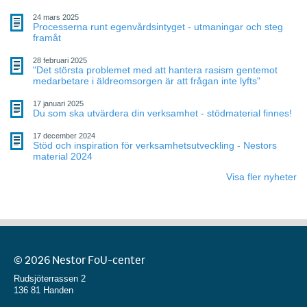
24 mars 2025
Processerna runt egenvårdsintyget - utmaningar och steg
framåt
28 februari 2025
"Det största problemet med att hantera rasism gentemot
medarbetare i äldreomsorgen är att frågan inte lyfts"
17 januari 2025
Du som ska utvärdera din verksamhet - stödmaterial finnes!
17 december 2024
Stöd och inspiration för verksamhetsutveckling - Nestors
material 2024
Visa fler nyheter
© 2026 Nestor FoU-center
Rudsjöterrassen 2
136 81 Handen