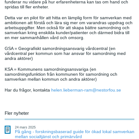
funderar nu vidare på hur erfarenheterna kan tas om hand och
spridas till fler enheter.
Detta var en pilot för att hitta en lämplig form för samverkan med
ambitionen att förstå och lära sig mer om varandras uppdrag och
arbetsuppgifter. Men också för att skapa bättre samordning och
samverkan kring enskilda kunder/patienter och därmed bidra till
en mer sammanhållen vård och omsorg.
GSA = Geografiskt samordningsansvarig vårdcentral (en
vårdcentral per kommun som har ansvar för samordning med
andra aktörer)
KSA = Kommunens samordningsansvariga (en
samordningsfunktion från kommunen för samordning och
samverkan mellan kommun och andra aktörer)
Har du frågor, kontakta
helen.lieberman-ram@nestorfou.se
Fler nyheter
24 mars 2025
På gång - forskningsbaserad guide för ökad lokal samverkan
mellan socialtjänst och primärvård