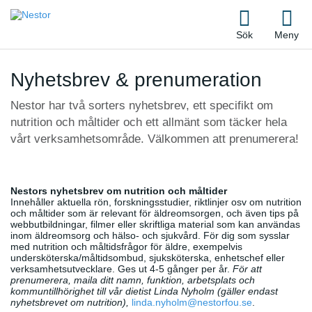
Sök
Meny
Nyhetsbrev & prenumeration
Nestor har två sorters nyhetsbrev, ett specifikt om
nutrition och måltider och ett allmänt som täcker hela
vårt verksamhetsområde. Välkommen att prenumerera!
Nestors nyhetsbrev om nutrition och måltider
Innehåller aktuella rön, forskningsstudier, riktlinjer osv om nutrition
och måltider som är relevant för äldreomsorgen, och även tips på
webbutbildningar, filmer eller skriftliga material som kan användas
inom äldreomsorg och hälso- och sjukvård. För dig som sysslar
med nutrition och måltidsfrågor för äldre, exempelvis
undersköterska/måltidsombud, sjuksköterska, enhetschef eller
verksamhetsutvecklare. Ges ut 4-5 gånger per år.
För att
prenumerera, maila ditt namn, funktion, arbetsplats och
kommuntillhörighet till vår dietist Linda Nyholm (gäller endast
nyhetsbrevet om nutrition),
linda.nyholm@nestorfou.se
.