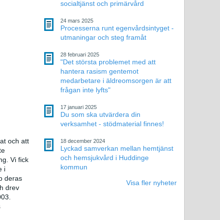
socialtjänst och primärvård
24 mars 2025
Processerna runt egenvårdsintyget -
utmaningar och steg framåt
28 februari 2025
"Det största problemet med att
hantera rasism gentemot
medarbetare i äldreomsorgen är att
frågan inte lyfts"
17 januari 2025
Du som ska utvärdera din
verksamhet - stödmaterial finnes!
at och att
18 december 2024
Lyckad samverkan mellan hemtjänst
te
och hemsjukvård i Huddinge
g. Vi fick
kommun
 i
p deras
Visa fler nyheter
h drev
003.
s