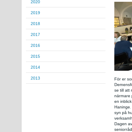
2020
2019
2018
2017
2016
2015
2014
2013
För er so
Demensför
se till at
närmare p
en inblic
Haninge.
syn på hu
verksamhe
Dagen avs
seniorråd