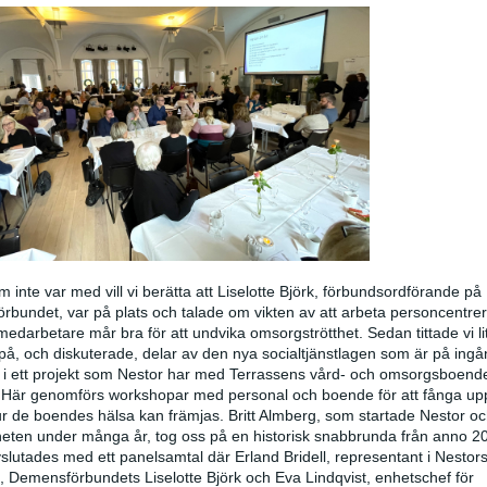
m inte var med vill vi berätta att Liselotte Björk, förbundsordförande på
bundet, var på plats och talade om vikten av att arbeta personcentrer
t medarbetare mår bra för att undvika omsorgströtthet. Sedan tittade vi li
å, och diskuterade, delar av den nya socialtjänstlagen som är på ingån
k i ett projekt som Nestor har med Terrassens vård- och omsorgsboende
 Här genomförs workshopar med personal och boende för att fånga up
r de boendes hälsa kan främjas. Britt Almberg, som startade Nestor oc
ten under många år, tog oss på en historisk snabbrunda från anno 2
lutades med ett panelsamtal där Erland Bridell, representant i Nestor
, Demensförbundets Liselotte Björk och Eva Lindqvist, enhetschef för