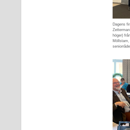
Dagens fi
Zetterman 
höger) frå
Möllstam,
seniorråde