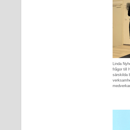
Linda Nyho
frågor ti
särskilda
verksamhe
medverkan 