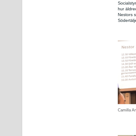
Socialsty
hur äldre
Nestors s
Södertäl
Camilla A