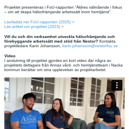
Projektet presenteras i FoU-rapporten ”Äldres välmående i fokus
– om att skapa hälsofrämjande arbetssätt inom hemtjänst”.
Läs/ladda ner FoU-rapporten (2025) >
Läs artikel om projektet (2023) >
Vill du och din verksamhet utveckla hälsofrämjande och
förebyggande arbetssätt med stöd från Nestor?
Kontakta
projektledare Karin Johansson,
karin.johansson@nestorfou.se
Video
I anslutning till projektet gjordes en kort video där några av
projektets deltagare från Annas vård- och hemtjänstteam i Nacka
kommun berättar om sina upplevelser av projektarbetet.