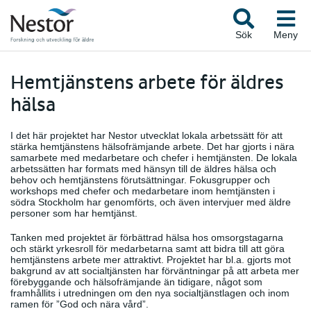
Sök
Meny
Hemtjänstens arbete för äldres
hälsa
I det här projektet har Nestor utvecklat lokala arbetssätt för att
stärka hemtjänstens hälsofrämjande arbete. Det har gjorts i nära
samarbete med medarbetare och chefer i hemtjänsten. De lokala
arbetssätten har formats med hänsyn till de äldres hälsa och
behov och hemtjänstens förutsättningar. Fokusgrupper och
workshops med chefer och medarbetare inom hemtjänsten i
södra Stockholm har genomförts, och även intervjuer med äldre
personer som har hemtjänst.
Tanken med projektet är förbättrad hälsa hos omsorgstagarna
och stärkt yrkesroll för medarbetarna samt att bidra till att göra
hemtjänstens arbete mer attraktivt. Projektet har bl.a. gjorts mot
bakgrund av att socialtjänsten har förväntningar på att arbeta mer
förebyggande och hälsofrämjande än tidigare, något som
framhållits i utredningen om den nya socialtjänstlagen och inom
ramen för ”God och nära vård”.