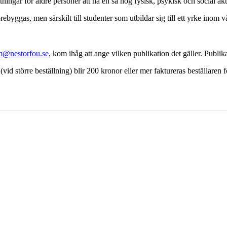
ättningar för äldre personer att ha en så hög fysisk, psykisk och social akt
förebyggas, men särskilt till studenter som utbildar sig till ett yrke 
m@nestorfou.se
, kom ihåg att ange vilken publikation det gäller. Publi
id större beställning) blir 200 kronor eller mer faktureras beställaren f