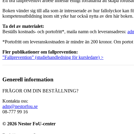
Ett bra fallpreventivt arbete innebär enligt författarna att skapa föruts
Boken vänder sig till alla som är intresserade av hur fallolyckor kan 
kompetensutbildning inom sitt yrke har också nytta av den här boken.
Ta del av materialet:
Beställs kostnads- och portofritt*, maila namn och leveransadress:
ad
*Portofritt om leveranskostnaden är mindre än 200 kronor. Om portot (v
Fler publikationer om fallprevention:
”Fallprevention” (studiehandledning för kursledare) >
Generell information
FRÅGOR OM DIN BESTÄLLNING?
Kontakta oss:
adm@nestorfou.se
08-777 99 16
© 2026 Nestor FoU-center