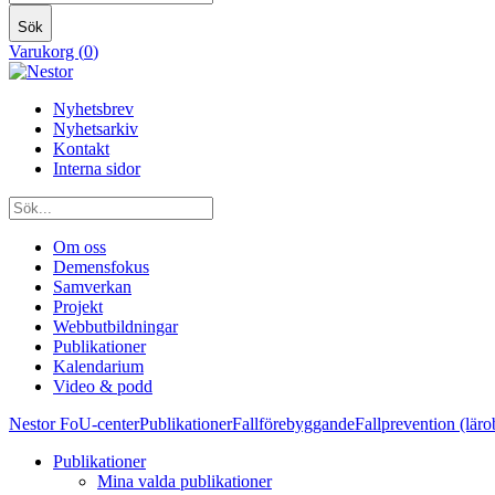
Sök
Varukorg (
0
)
Nyhetsbrev
Nyhetsarkiv
Kontakt
Interna sidor
Om oss
Demensfokus
Samverkan
Projekt
Webbutbildningar
Publikationer
Kalendarium
Video & podd
Nestor FoU-center
Publikationer
Fallförebyggande
Fallprevention (lär
Publikationer
Mina valda publikationer