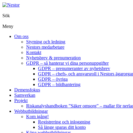
Sök
Meny
Om oss
Styrning och ledning
Nestors medarbetare
Kontakt
Nyhetsbrev & prenumeration
GDPR – så hanterar vi dina personuppgifter
GDPR – prenumeranter av nyhetsbrev
GDPR – chefs- och ansvarsroll i Nestors ägarorgan
GDPR – övriga
GDPR – bildhantering
Demensfokus
Samverkan
Projekt
Riskanalyshandboken ”Säker omsorg” – mallar för nerla
Webbutbildningar
Kom igång!
Registrering och inloggning
Så länge sparas ditt konto
Köpa webbutbildningar