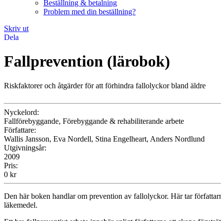
Beställning & betalning
Problem med din beställning?
Skriv ut
Dela
Fallprevention (lärobok)
Riskfaktorer och åtgärder för att förhindra fallolyckor bland äldre
Nyckelord:
Fallförebyggande, Förebyggande & rehabiliterande arbete
Författare:
Wallis Jansson, Eva Nordell, Stina Engelheart, Anders Nordlund
Utgivningsår:
2009
Pris:
0
kr
Den här boken handlar om prevention av fallolyckor. Här tar författarn
läkemedel.