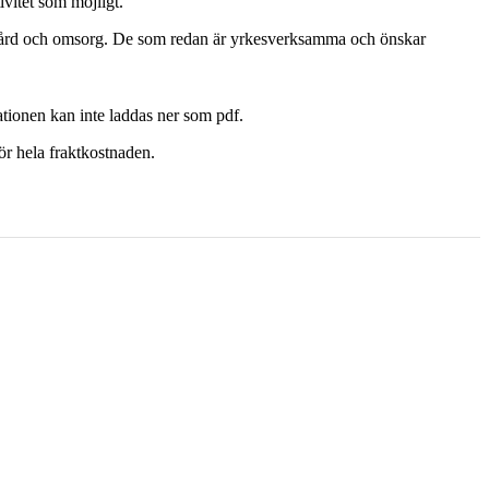
ivitet som möjligt.
inom vård och omsorg. De som redan är yrkesverksamma och önskar
kationen kan inte laddas ner som pdf.
ör hela fraktkostnaden.