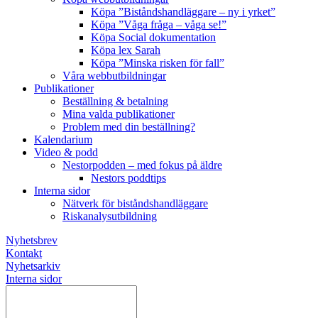
Köpa ”Biståndshandläggare – ny i yrket”
Köpa ”Våga fråga – våga se!”
Köpa Social dokumentation
Köpa lex Sarah
Köpa ”Minska risken för fall”
Våra webbutbildningar
Publikationer
Beställning & betalning
Mina valda publikationer
Problem med din beställning?
Kalendarium
Video & podd
Nestorpodden – med fokus på äldre
Nestors poddtips
Interna sidor
Nätverk för biståndshandläggare
Riskanalysutbildning
Nyhetsbrev
Kontakt
Nyhetsarkiv
Interna sidor