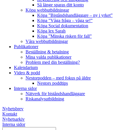
Så länge sparas ditt konto
Köpa webbutbildningar
Köpa ”Biståndshandläggare – ny i yrket”
Köpa ”Våga fråga – våga se!”
Köpa Social dokumentation
Köpa lex Sarah
Köpa ”Minska risken för fall”
Våra webbutbildningar
Publikationer
Beställning & betalning
Mina valda publikationer
Problem med din beställning?
Kalendarium
Video & podd
Nestorpodden – med fokus på äldre
Nestors poddtips
Interna sidor
Nätverk för biståndshandläggare
Riskanalysutbildning
Nyhetsbrev
Kontakt
Nyhetsarkiv
Interna sidor