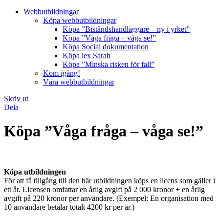
Webbutbildningar
Köpa webbutbildningar
Köpa ”Biståndshandläggare – ny i yrket”
Köpa ”Våga fråga – våga se!”
Köpa Social dokumentation
Köpa lex Sarah
Köpa ”Minska risken för fall”
Kom igång!
Våra webbutbildningar
Skriv ut
Dela
Köpa ”Våga fråga – våga se!”
Köpa utbildningen
För att få tillgång till den här utbildningen köps en licens som gäller i
ett år. Licensen omfattar en årlig avgift på 2 000 kronor + en årlig
avgift på 220 kronor per användare. (Exempel: En organisation med
10 användare betalar totalt 4200 kr per år.)