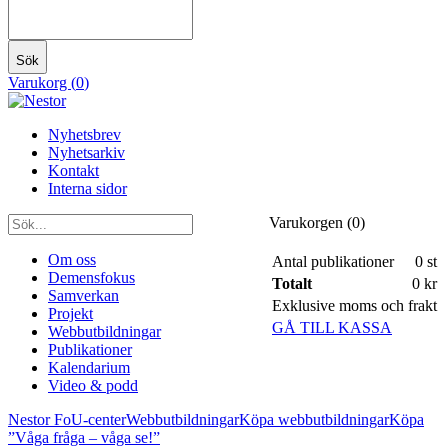
Sök
Varukorg (
0
)
Nyhetsbrev
Nyhetsarkiv
Kontakt
Interna sidor
Varukorgen (
0
)
Om oss
Antal publikationer
0
st
Demensfokus
Totalt
0 kr
Samverkan
Exklusive moms och frakt
Projekt
GÅ TILL KASSA
Webbutbildningar
Publikationer
Kalendarium
Video & podd
Nestor FoU-center
Webbutbildningar
Köpa webbutbildningar
Köpa
”Våga fråga – våga se!”