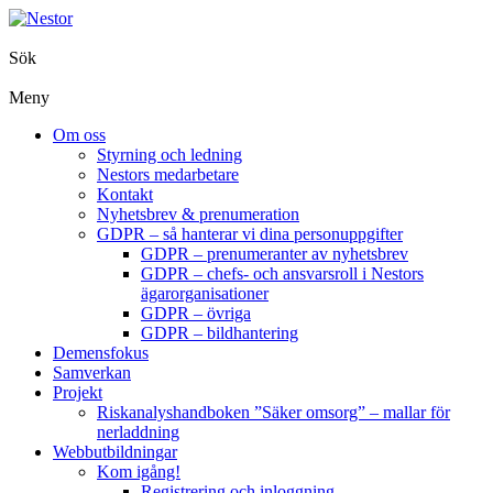
Sök
Meny
Om oss
Styrning och ledning
Nestors medarbetare
Kontakt
Nyhetsbrev & prenumeration
GDPR – så hanterar vi dina personuppgifter
GDPR – prenumeranter av nyhetsbrev
GDPR – chefs- och ansvarsroll i Nestors
ägarorganisationer
GDPR – övriga
GDPR – bildhantering
Demensfokus
Samverkan
Projekt
Riskanalyshandboken ”Säker omsorg” – mallar för
nerladdning
Webbutbildningar
Kom igång!
Registrering och inloggning