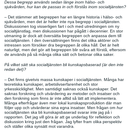
Dessa begrepp används sedan länge inom hälso- och
sjukvården, hur kan de passas in och förstås inom socialtjänsten?
­– Det stämmer att begreppen har en längre historia i hälso- och
sjukvården, men det är heller inte nya begrepp i socialtjänsten.
Diskussionen tog visserligen fart i och med utredningen om ny
socialtjänstlag, men diskussionen har pågått i decennier. En stor
utmaning är dock att översätta begreppen och anpassa dem till
socialtjänsten. I den översättningen finns det olika aktörer och
intressen som försöker dra begreppen åt olika håll. Det är helt
naturligt, men det gör att begreppen blir svåra att förstå, eftersom
de används på så många olika sätt och betonar olika saker.
På vilket sätt ska socialtjänsten bli kunskapsbaserad (är den inte
redan det)?
– Det finns givetvis massa kunskaper i socialtjänsten. Många har
teoretiska kunskaper, arbetslivserfarenhet och stor
yrkesskicklighet. Men samtidigt saknas också kunskaper. Det
saknas forskning och utvärdering av metoder och insatser och
den forskning som finns är inte alltid så lätt att implementera.
Många efterfrågar även mer lokal kunskapsproduktion där man
följer upp och utvärderar sina egna insatser. Men frågan om
hur
socialtjänsten ska bli kunskapsbaserad svarar inte jag på i
rapporten. Det jag vill göra är att ge underlag för reflektion och
diskussion kring just den frågan. Jag lyfter fram olika perspektiv
och ställer olika synsätt mot varandra.