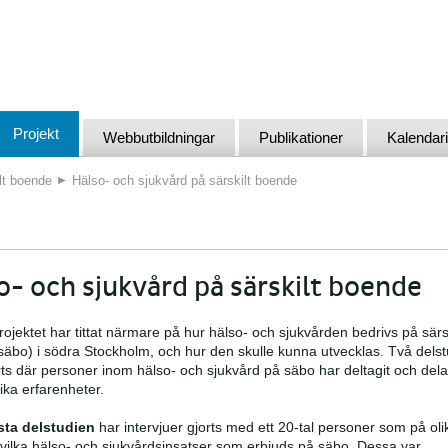
Projekt
Webbutbildningar
Publikationer
Kalendar
lt boende
Hälso- och sjukvård på särskilt boende
o- och sjukvård på särskilt boende
rojektet har tittat närmare på hur hälso- och sjukvården bedrivs på särsk
äbo) i södra Stockholm, och hur den skulle kunna utvecklas. Två delst
s där personer inom hälso- och sjukvård på säbo har deltagit och dela
lika erfarenheter.
rsta delstudien
har intervjuer gjorts med ett 20-tal personer som på oli
vilka hälso- och sjukvårdsinsatser som erbjuds på säbo. Dessa var