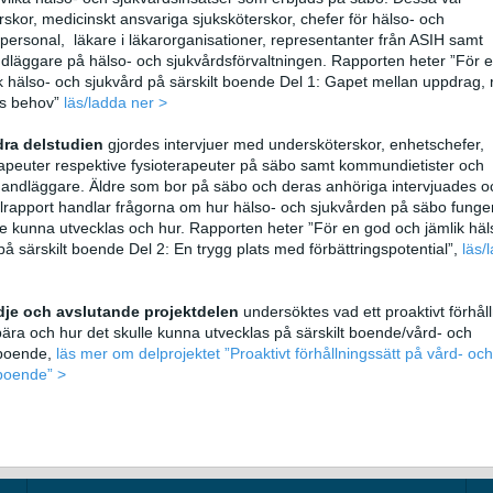
rskor, medicinskt ansvariga sjuksköterskor, chefer för hälso- och
personal, läkare i läkarorganisationer, representanter från ASIH samt
dläggare på hälso- och sjukvårdsförvaltningen. Rapporten heter ”För 
k hälso- och sjukvård på särskilt boende Del 1: Gapet mellan uppdrag, 
es behov”
läs/ladda ner >
dra delstudien
gjordes intervjuer med undersköterskor, enhetschefer,
apeuter respektive fysioterapeuter på säbo samt kommundietister och
andläggare. Äldre som bor på säbo och deras anhöriga intervjuades oc
rapport handlar frågorna om hur hälso- och sjukvården på säbo funger
e kunna utvecklas och hur. Rapporten heter ”För en god och jämlik häl
på särskilt boende Del 2: En trygg plats med förbättringspotential”,
läs/
edje och avslutande projektdelen
undersöktes vad ett proaktivt förhål
ära och hur det skulle kunna utvecklas på särskilt boende/vård- och
boende,
läs mer om delprojektet ”Proaktivt förhållningssätt på vård- och
boende” >