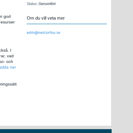
Status:
Genomfört
en god
Om du vill veta mer
resurser
adm@nestorfou.se
kså. I
ar, vad
so- och
ladda ner
lningssätt