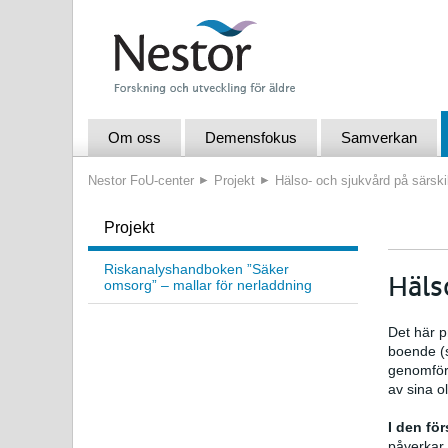
Om oss
Demensfokus
Samverkan
Nestor FoU-center
Projekt
Hälso- och sjukvård på särski
Projekt
Riskanalyshandboken ”Säker
Häls
omsorg” – mallar för nerladdning
Det här p
boende (s
genomfört
av sina o
I den fö
påverkar 