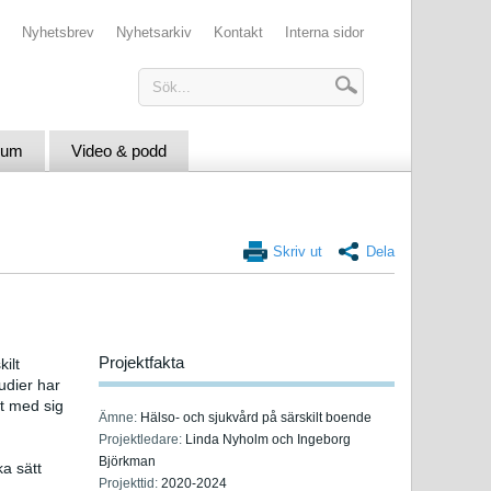
Nyhetsbrev
Nyhetsarkiv
Kontakt
Interna sidor
ium
Video & podd
Skriv ut
Dela
Projektfakta
ilt
udier har
t med sig
Ämne:
Hälso- och sjukvård på särskilt boende
Projektledare:
Linda Nyholm och Ingeborg
Björkman
ka sätt
Projekttid:
2020-2024