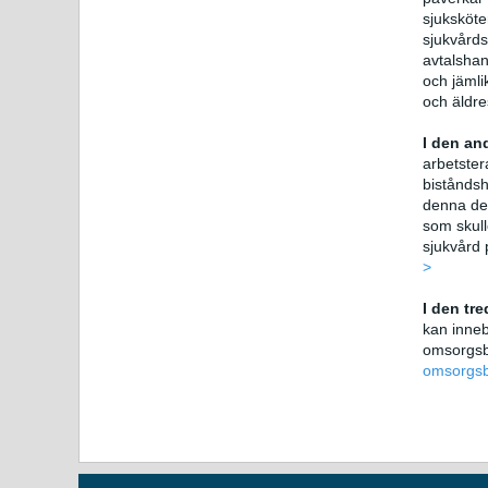
sjuksköte
sjukvårds
avtalshan
och jämli
och äldr
I den an
arbetster
biståndsh
denna del
som skull
sjukvård 
>
I den tr
kan inneb
omsorgs
omsorgs