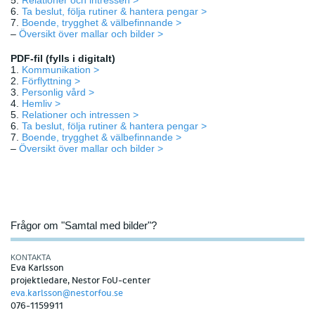
5.
Relationer och intressen >
6.
Ta beslut, följa rutiner & hantera pengar >
7.
Boende, trygghet & välbefinnande >
–
Översikt över mallar och bilder >
PDF-fil (fylls i digitalt)
1.
Kommunikation >
2.
Förflyttning >
3.
Personlig vård >
4.
Hemliv >
5.
Relationer och intressen >
6.
Ta beslut, följa rutiner & hantera pengar >
7.
Boende, trygghet & välbefinnande >
–
Översikt över mallar och bilder >
Frågor om "Samtal med bilder"?
KONTAKTA
Eva Karlsson
projektledare, Nestor FoU-center
eva.karlsson@nestorfou.se
076-1159911