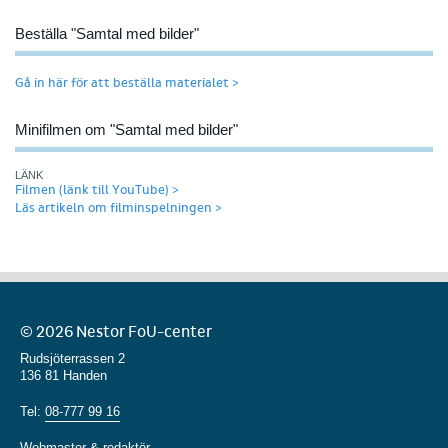
Beställa "Samtal med bilder"
Gå in här för att beställa materialet >
Minifilmen om "Samtal med bilder"
LÄNK
Filmen (länk till YouTube) >
Läs artikeln om filminspelningen >
© 2026 Nestor FoU-center
Rudsjöterrassen 2
136 81 Handen
Tel:
08-777 99 16
Webmaster & redaktör