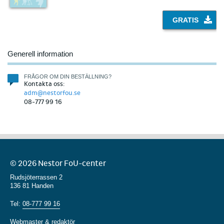
GRATIS
Generell information
FRÅGOR OM DIN BESTÄLLNING?
Kontakta oss:
adm@nestorfou.se
08-777 99 16
© 2026 Nestor FoU-center
Rudsjöterrassen 2
136 81 Handen
Tel:
08-777 99 16
Webmaster & redaktör